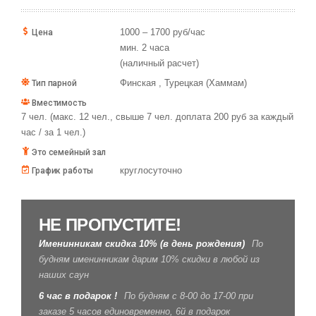
1000 – 1700 руб/час
Цена
мин. 2 часа
(наличный расчет)
Финская , Турецкая (Хаммам)
Тип парной
Вместимость
7 чел. (макс. 12 чел., свыше 7 чел. доплата 200 руб за каждый
час / за 1 чел.)
Это семейный зал
круглосуточно
График работы
НЕ ПРОПУСТИТЕ!
Именинникам скидка 10% (в день рождения)
По
будням именинникам дарим 10% скидки в любой из
наших саун
6 час в подарок !
По будням с 8-00 до 17-00 при
заказе 5 часов единовременно, 6й в подарок