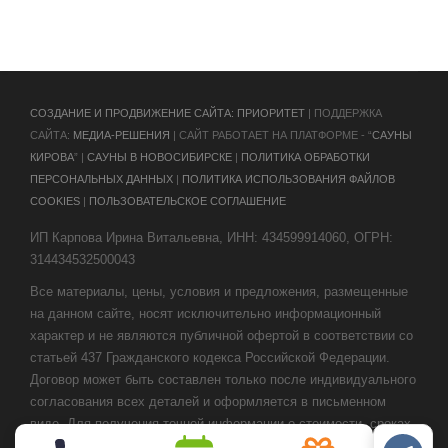
CОЗДАНИЕ И ПРОДВИЖЕНИЕ САЙТА: ПРИОРИТЕТ
| ПОДДЕРЖКА
САЙТА:
МЕДИА-РЕШЕНИЯ
| САЙТ РАБОТАЕТ НА ПЛАТФОРМЕ - “
САУНЫ
КИРОВА
” |
САУНЫ В НОВОСИБИРСКЕ
|
ПОЛИТИКА ОБРАБОТКИ
ПЕРСОНАЛЬНЫХ ДАННЫХ
|
ПОЛИТИКА ИСПОЛЬЗОВАНИЯ ФАЙЛОВ
COOKIES
|
ПОЛЬЗОВАТЕЛЬСКОЕ СОГЛАШЕНИЕ
ИП Карпова Ирина Витальевна, ИНН: 434599914060, ОГРН:
314434532500043
Все материалы, цены, условия и предложения, размещенные
на данном сайте, носят исключительно информационный
характер и не являются публичной офертой в соответствии со
статьей 437 Гражданского кодекса Российской Федерации.
Договор может быть составлен только после индивидуального
согласования всех деталей и оформляется в письменном
виде. Для получения точной информации о стоимости, сроках
и условиях обращайтесь к нашим менеджерам по контактным